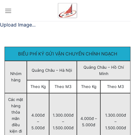
Chuyển
đến
nội
Upload Image...
dung
BIỂU PHÍ KÝ GỬI VẬN CHUYỂN CHÍNH NGẠCH
Quảng Châu – Hồ Chí
Quảng Châu – Hà Nội
Nhóm
Minh
hàng
Theo Kg
Theo M3
Theo Kg
Theo M3
Các mặt
hàng
thỏa
4.000đ
1.300.000đ
1.300.000đ
mãn
4.000đ –
–
–
–
điều
5.000đ
5.000đ
1.500.000đ
1.500.000đ
kiện đi